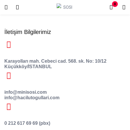
0
Oturum aç
Kayıt Ol
İletişim Bilgilerimiz
Giriş yapmak için kullanıcı adınızı ve şifrenizi girin.
Karayolları mah. Cebeci cad. 568. sk. No: 10/12
Küçükköy/İSTANBUL
Beni hatırla
Şifremi mi kaybettim?
info@minisosi.com
info@hacilutogullari.com
0 212 617 69 69 (pbx)