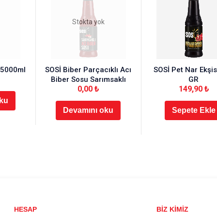
Stokta yok
 5000ml
SOSİ Biber Parçacıklı Acı
SOSİ Pet Nar Ekşis
Biber Sosu Sarımsaklı
GR
0,00
₺
149,90
₺
ku
Devamını oku
Sepete Ekle
HESAP
BİZ KİMİZ