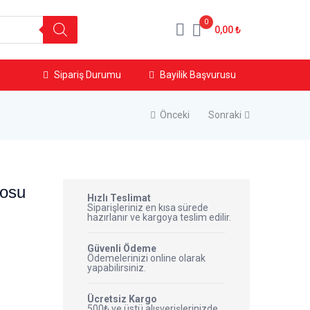
0
0,00
₺
Sipariş Durumu
Bayilik Başvurusu
Önceki
Sonraki
Sosu
Hızlı Teslimat
Siparişleriniz en kısa sürede
hazırlanır ve kargoya teslim edilir.
Güvenli Ödeme
Ödemelerinizi online olarak
yapabilirsiniz.
Ücretsiz Kargo
500₺ ve üstü alışverişlerinizde