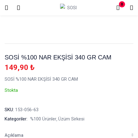
0
Oturum aç
Kayıt Ol
Giriş yapmak için kullanıcı adınızı ve şifrenizi girin.
SOSİ %100 NAR EKŞİSİ 340 GR CAM
149,90
₺
SOSİ %100 NAR EKŞİSİ 340 GR CAM
Beni hatırla
Şifremi mi kaybettim?
Stokta
SKU:
153-056-63
Kategoriler:
%100 Ürünler
Üzüm Sirkesi
Açıklama