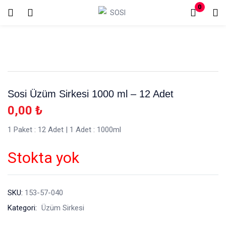
0
Oturum aç
Kayıt Ol
Giriş yapmak için kullanıcı adınızı ve şifrenizi girin.
Sosi Üzüm Sirkesi 1000 ml – 12 Adet
0,00
₺
1 Paket : 12 Adet | 1 Adet : 1000ml
Beni hatırla
Şifremi mi kaybettim?
Stokta yok
SKU:
153-57-040
Kategori:
Üzüm Sirkesi