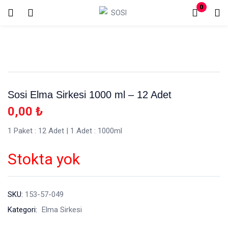
0
Oturum aç
Kayıt Ol
Giriş yapmak için kullanıcı adınızı ve şifrenizi girin.
Sosi Elma Sirkesi 1000 ml – 12 Adet
0,00
₺
1 Paket : 12 Adet | 1 Adet : 1000ml
Beni hatırla
Şifremi mi kaybettim?
Stokta yok
SKU:
153-57-049
Kategori:
Elma Sirkesi