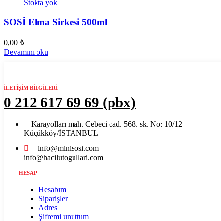
Stokta yok
SOSİ Elma Sirkesi 500ml
0,00
₺
Devamını oku
İLETİŞİM BİLGİLERİ​
0 212 617 69 69 (pbx)
Karayolları mah. Cebeci cad. 568. sk. No: 10/12
Küçükköy/İSTANBUL
info@minisosi.com
info@hacilutogullari.com
HESAP
Hesabım
Siparişler
Adres
Şifremi unuttum