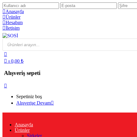
Anasayfa
Ürünler
Hesabım
İletişim
Products
search
0,00
₺
0
Alışveriş sepeti
Sepetiniz boş
Alışverişe Devam
Anasayfa
Ürünler
Sirkeler