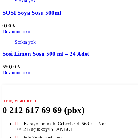
Stokta yok
SOSİ Soya Sosu 500ml
0,00
₺
Devamını oku
Stokta yok
Sosi Limon Sosu 500 ml – 24 Adet
550,00
₺
Devamını oku
İLETİŞİM BİLGİLERİ​
0 212 617 69 69 (pbx)
Karayolları mah. Cebeci cad. 568. sk. No:
10/12 Küçükköy/İSTANBUL
info@minisosi.com