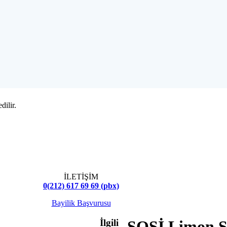
dilir.
İLETİŞİM
0(212) 617 69 69 (pbx)
Bayilik Başvurusu
İlgili
SOSİ Limon S