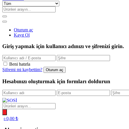
Oturum aç
Kayıt Ol
Giriş yapmak için kullanıcı adınızı ve şifrenizi girin.
Beni hatırla
Şifremi mi kaybettim?
Hesabınızı oluşturmak için formları doldurun
Products
search
0,00
₺
0