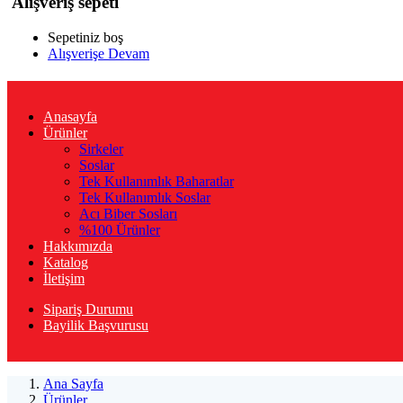
Alışveriş sepeti
Sepetiniz boş
Alışverişe Devam
Anasayfa
Ürünler
Sirkeler
Soslar
Tek Kullanımlık Baharatlar
Tek Kullanımlık Soslar
Acı Biber Sosları
%100 Ürünler
Hakkımızda
Katalog
İletişim
Sipariş Durumu
Bayilik Başvurusu
Ana Sayfa
Ürünler