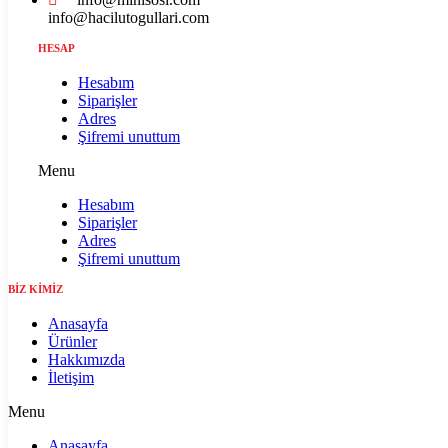
info@hacilutogullari.com
HESAP
Hesabım
Siparişler
Adres
Şifremi unuttum
Menu
Hesabım
Siparişler
Adres
Şifremi unuttum
BİZ KİMİZ
Anasayfa
Ürünler
Hakkımızda
İletişim
Menu
Anasayfa