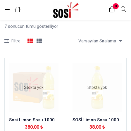
0
Oturum aç
Kayıt Ol
7 sonucun tümü gösteriliyor
Giriş yapmak için kullanıcı adınızı ve şifrenizi girin.
Varsayılan Sıralama
Filtre
Beni hatırla
Şifremi mi kaybettim?
Stokta yok
Stokta yok
Sosi Limon Sosu 1000 ml – 12 Adet
SOSİ Limon Sosu 1000ml
380,00
₺
38,00
₺