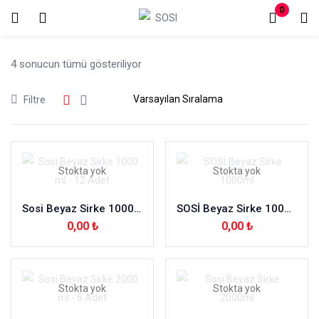
0
Oturum aç
Kayıt Ol
4 sonucun tümü gösteriliyor
Giriş yapmak için kullanıcı adınızı ve şifrenizi girin.
Filtre
Stokta yok
Stokta yok
Beni hatırla
Şifremi mi kaybettim?
Sosi Beyaz Sirke 1000 ml – 12 Adet
SOSİ Beyaz Sirke 1000ml
0,00
₺
0,00
₺
Stokta yok
Stokta yok